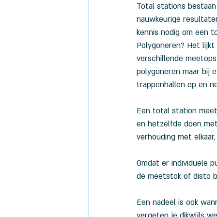
Total stations bestaan
nauwkeurige resultaten
kennis nodig om een to
Polygoneren? Het lijkt
verschillende meetopst
polygoneren maar bij 
trappenhallen op en nee
Een total station mee
en hetzelfde doen met 
verhouding met elkaar, i
Omdat er individuele 
de meetstok of disto 
Een nadeel is ook wann
vergeten je dikwijls 