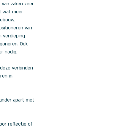
s van zaken zeer 
el wat meer 
gebouw. 
ositioneren van 
n verdieping 
goneren. Ook 
or nodig.
 deze verbinden 
ren in 
ander apart met 
or reflectie of 