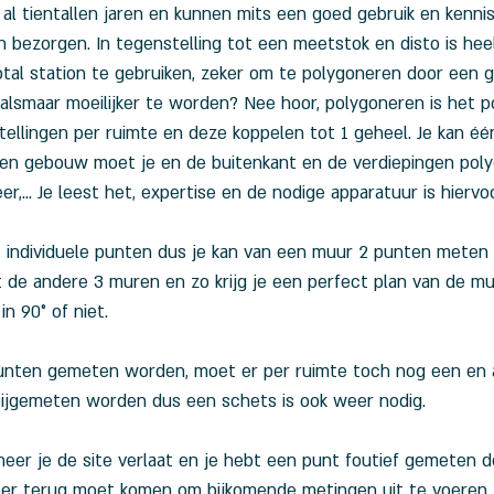
 al tientallen jaren en kunnen mits een goed gebruik en kenni
 bezorgen. In tegenstelling tot een meetstok en disto is he
tal station te gebruiken, zeker om te polygoneren door een 
 alsmaar moeilijker te worden? Nee hoor, polygoneren is het p
ellingen per ruimte en deze koppelen tot 1 geheel. Je kan éé
een gebouw moet je en de buitenkant en de verdiepingen poly
r,... Je leest het, expertise en de nodige apparatuur is hiervo
t individuele punten dus je kan van een muur 2 punten meten
de andere 3 muren en zo krijg je een perfect plan van de mu
n 90° of niet. 
punten gemeten worden, moet er per ruimte toch nog een en 
bijgemeten worden dus een schets is ook weer nodig.
eer je de site verlaat en je hebt een punt foutief gemeten do
weer terug moet komen om bijkomende metingen uit te voeren.