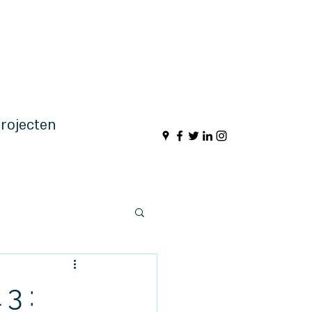
rojecten
3 :