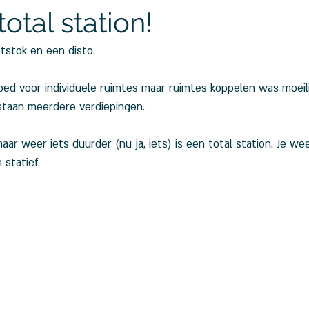
otal station!
stok en een disto.
ed voor individuele ruimtes maar ruimtes koppelen was moeilij
 staan meerdere verdiepingen.
r weer iets duurder (nu ja, iets) is een total station. Je we
 statief.