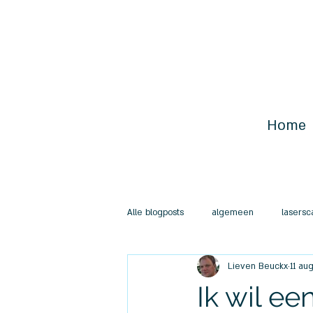
Home
Alle blogposts
algemeen
lasers
Lieven Beuckx
11 au
Ik wil e