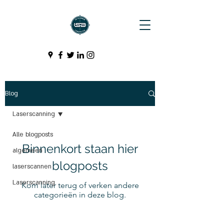
Blog
Laserscanning
Alle blogposts
Binnenkort staan hier
algemeen
blogposts
laserscannen
Laserscanning
Kom later terug of verken andere
categorieën in deze blog.