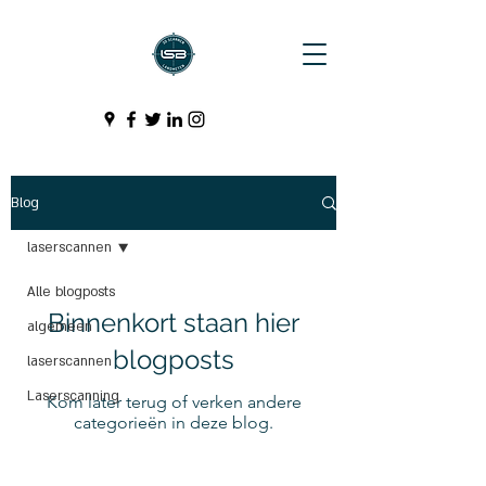
Blog
laserscannen
Alle blogposts
Binnenkort staan hier
algemeen
blogposts
laserscannen
Laserscanning
Kom later terug of verken andere
categorieën in deze blog.