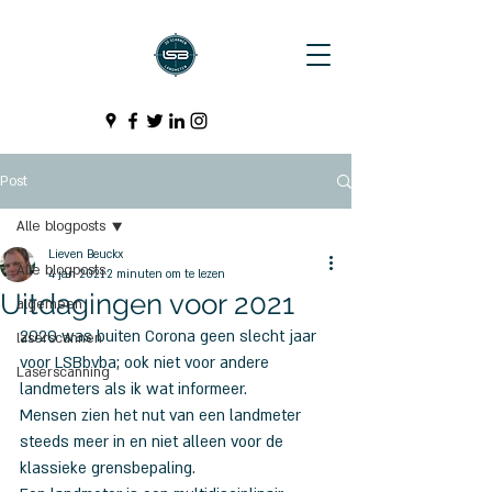
Post
Alle blogposts
Lieven Beuckx
Alle blogposts
4 jan 2021
2 minuten om te lezen
Uitdagingen voor 2021
algemeen
2020 was buiten Corona geen slecht jaar 
laserscannen
voor LSBbvba; ook niet voor andere 
Laserscanning
landmeters als ik wat informeer.
Mensen zien het nut van een landmeter 
steeds meer in en niet alleen voor de 
klassieke grensbepaling.