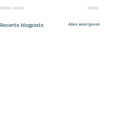
Recente blogposts
Alles weergeven
Update website en
veranderingen bij LSBbv