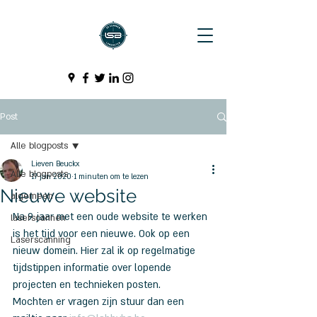
Post
Alle blogposts
Lieven Beuckx
Alle blogposts
17 jan 2020
1 minuten om te lezen
Nieuwe website
algemeen
Na 9 jaar met een oude website te werken 
laserscannen
is het tijd voor een nieuwe. Ook op een 
Laserscanning
nieuw domein. Hier zal ik op regelmatige 
tijdstippen informatie over lopende 
projecten en technieken posten.
Mochten er vragen zijn stuur dan een 