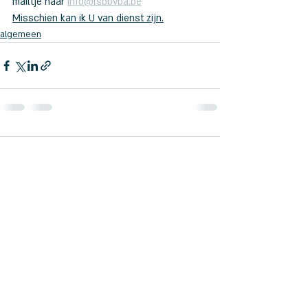
mailtje naar 
info@lsbbvba.be
Misschien kan ik U van dienst zijn.
algemeen
Opmerkingen
Plaats een opmerking...
©2026 door LSBbv.